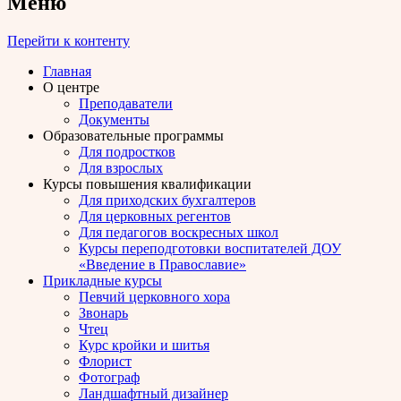
Меню
Перейти к контенту
Главная
О центре
Преподаватели
Документы
Образовательные программы
Для подростков
Для взрослых
Курсы повышения квалификации
Для приходских бухгалтеров
Для церковных регентов
Для педагогов воскресных школ
Курсы переподготовки воспитателей ДОУ
«Введение в Православие»
Прикладные курсы
Певчий церковного хора
Звонарь
Чтец
Курс кройки и шитья
Флорист
Фотограф
Ландшафтный дизайнер