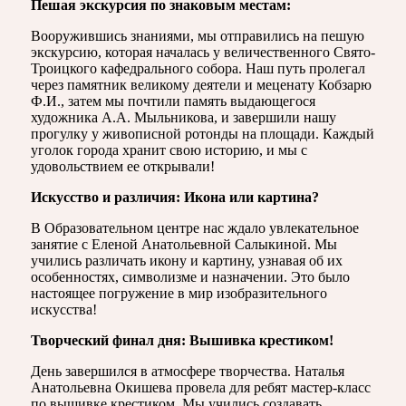
Пешая экскурсия по знаковым местам:
Вооружившись знаниями, мы отправились на пешую
экскурсию, которая началась у величественного Свято-
Троицкого кафедрального собора. Наш путь пролегал
через памятник великому деятели и меценату Кобзарю
Ф.И., затем мы почтили память выдающегося
художника А.А. Мыльникова, и завершили нашу
прогулку у живописной ротонды на площади. Каждый
уголок города хранит свою историю, и мы с
удовольствием ее открывали!
Искусство и различия: Икона или картина?
В Образовательном центре нас ждало увлекательное
занятие с Еленой Анатольевной Салыкиной. Мы
учились различать икону и картину, узнавая об их
особенностях, символизме и назначении. Это было
настоящее погружение в мир изобразительного
искусства!
Творческий финал дня: Вышивка крестиком!
День завершился в атмосфере творчества. Наталья
Анатольевна Окишева провела для ребят мастер-класс
по вышивке крестиком. Мы учились создавать