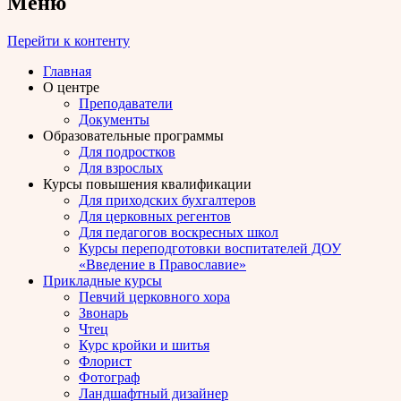
Меню
Перейти к контенту
Главная
О центре
Преподаватели
Документы
Образовательные программы
Для подростков
Для взрослых
Курсы повышения квалификации
Для приходских бухгалтеров
Для церковных регентов
Для педагогов воскресных школ
Курсы переподготовки воспитателей ДОУ
«Введение в Православие»
Прикладные курсы
Певчий церковного хора
Звонарь
Чтец
Курс кройки и шитья
Флорист
Фотограф
Ландшафтный дизайнер