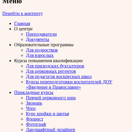
Меню
Перейти к контенту
Главная
О центре
Преподаватели
Документы
Образовательные программы
Для подростков
Для взрослых
Курсы повышения квалификации
Для приходских бухгалтеров
Для церковных регентов
Для педагогов воскресных школ
Курсы переподготовки воспитателей ДОУ
«Введение в Православие»
Прикладные курсы
Певчий церковного хора
Звонарь
Чтец
Курс кройки и шитья
Флорист
Фотограф
Ландшафтный дизайнер